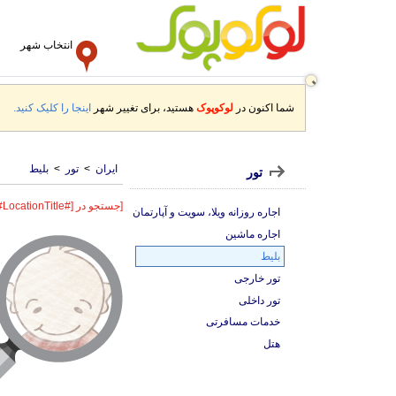
انتخاب شهر
شما اکنون در
لوکوپوک
هستید، برای تغییر شهر
اینجا را کلیک کنید.
ایران
>
تور
>
بلیط
تور
[جستجو در [#LocationTitle#]]
اجاره روزانه ویلا، سویت و آپارتمان
اجاره ماشین
بلیط
تور خارجی
تور داخلی
خدمات مسافرتی
هتل