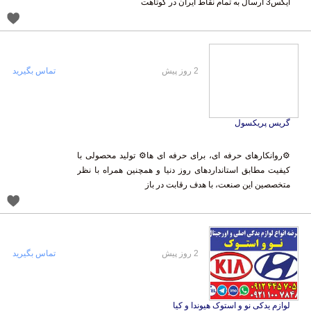
ایکس3 ارسال به تمام نقاط ایران در کوتاهت
2 روز پیش
تماس بگیرید
گریس پریکسول
⚙️روانکارهای حرفه ای، برای حرفه ای ها⚙️ تولید محصولی با
کیفیت مطابق استانداردهای روز دنیا و همچنین همراه با نظر
متخصصین این صنعت، با هدف رقابت در باز
2 روز پیش
تماس بگیرید
لوازم یدکی نو و استوک هیوندا و کیا