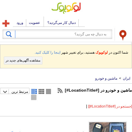
دنبال کار می‌گردید؟
عضویت
ورود
شما اکنون در
لوکوپوک
هستید، برای تغییر شهر
اینجا را کلیک کنید.
مشاهده آگهی‌های جدید در
ایران
>
ماشین و خودرو
ماشین و خودرو در [#LocationTitle#]
مرتبط ترین
|
[جستجو در [#LocationTitle#]]