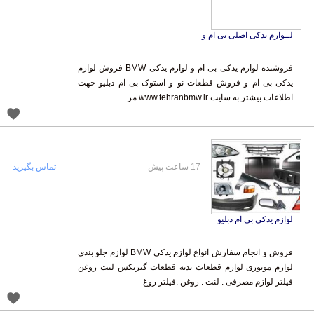
لــوازم یدکی اصلی بی ام و
فروشنده لوازم یدکی بی ام و لوازم یدکی BMW فروش لوازم
یدکی بی ام و فروش قطعات نو و استوک بی ام دبلیو جهت
اطلاعات بیشتر به سایت www.tehranbmw.ir مر
17 ساعت پیش
تماس بگیرید
لوازم یدکی بی ام دبلیو
فروش و انجام سفارش انواع لوازم یدکی BMW لوازم جلو بندی
لوازم موتوری لوازم قطعات بدنه قطعات گیربکس لنت روغن
فیلتر لوازم مصرفی : لنت . روغن .فیلتر روغ