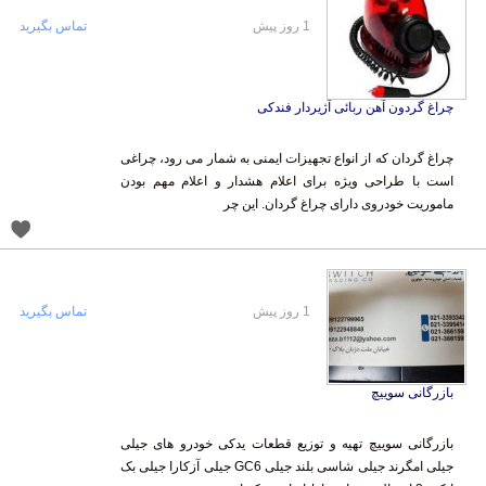
1 روز پیش
تماس بگیرید
چراغ گردون آهن ربائی آژیردار فندکی
چراغ گردان که از انواع تجهیزات ایمنی به شمار می رود، چراغی
است با طراحی ویژه برای اعلام هشدار و اعلام مهم بودن
ماموریت خودروی دارای چراغ گردان. این چر
1 روز پیش
تماس بگیرید
بازرگانی سوییچ
بازرگانی سوییچ تهیه و توزیع قطعات یدکی خودرو های جیلی
جیلی امگرند جیلی شاسی بلند جیلی GC6 جیلی آزکارا جیلی بک