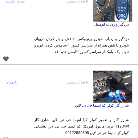
6 ساعت پیش
تماس بگیرید
دزدگیر و ردیاب اتومبیل
دزدگیر و ردیاب خودرو زیتونیکس ✅قفل و باز کردن دربهای
خودرو با تلفن همراه از سراسر کشور ✅خاموش کردن خودرو
تنها با یک پیامک از سراسر کشور ✅آپشن جدید: قف
6 ساعت پیش
0 تومان
شارژ گاز کولر کیا اپتیما جی تی لاین
شارژ گاز و تعمیر کولر کیا اپتیما جی تی لاین شارژ گاز
R1234yf برند (هانیول آمریکا) کیا اپتیما جی تی لاین نشتیابی
کولر کیا اپتیما جی تی لاین 09122959808