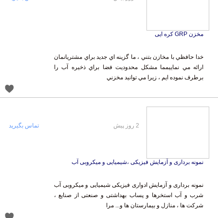
مخزن GRP کره ایی
خدا حافظي با مخازن بتني ، ما گزينه اي جديد براي مشتريانمان
ارائه مي نماييمما مشكل محدوديت فضا براي ذخيره آب را
برطرف نموده ايم ، زيرا مي توانيد مخزني
2 روز پیش
تماس بگیرید
نمونه برداری و آزمایش فیزیکی ،شیمیایی و میکروبی آب
نمونه برداری و آزمایش ادواری فیزیکی شیمیایی و میکروبی آب
شرب و آب استخرها و پساب بهداشتی و صنعتی از صنایع ،
شرکت ها ، منازل و بیمارستان ها و... مرا