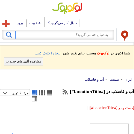
دنبال کار می‌گردید؟
عضویت
ورود
شما اکنون در
لوکوپوک
هستید، برای تغییر شهر
اینجا را کلیک کنید.
مشاهده آگهی‌های جدید در
ایران
>
صنعت
>
آب و فاضلاب
آب و فاضلاب در [#LocationTitle#]
مرتبط ترین
|
[جستجو در [#LocationTitle#]]