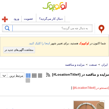
دنبال کار می‌گردید؟
عضویت
ورود
شما اکنون در
لوکوپوک
هستید، برای تغییر شهر
اینجا را کلیک کنید.
مشاهده آگهی‌های جدید در
ایران
>
صنعت
>
مزایده و مناقصه
مزایده و مناقصه در [#LocationTitle#]
مرتبط ترین
|
[جستجو در [#LocationTitle#]]