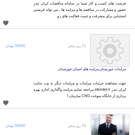
فرصت های کسب و کار شما در سامانه مناقصات ایران تندر
حضور و مشاركت در مناقصه ها و مزايده ها ، مي تواند فرصتي
استثنايي براي پيشرفت و تثبيت فعاليت هاي رو
51 روز پیش
59000 تومان
مزایدات خوزستان,مزایده های استان خوزستان
جهت مشاهده جزئیات مزایدات و مزایدات دیگر به وب سایت
ایران تندر etender.ir مراجعه نمایید مزایده واگذاری اجاره بهره
برداری از جایگاه سوخت CNG سازمان ا
51 روز پیش
59000 تومان