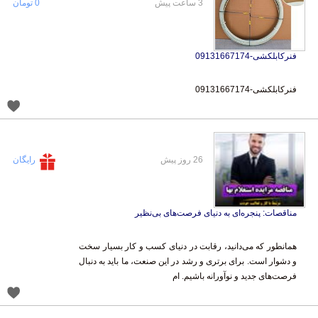
3 ساعت پیش
0 تومان
فنرکابلکشی-09131667174
فنرکابلکشی-09131667174
26 روز پیش
رایگان
مناقصات: پنجره‌ای به دنیای فرصت‌های بی‌نظیر
همانطور که می‌دانید، رقابت در دنیای کسب و کار بسیار سخت
و دشوار است. برای برتری و رشد در این صنعت، ما باید به دنبال
فرصت‌های جدید و نوآورانه باشیم. ام