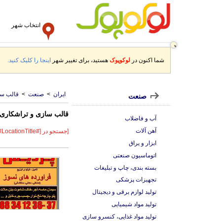
انتخاب شهر
شما اکنون در
لوکوپوک
هستید، برای تغییر شهر
اینجا را کلیک کنید.
ایران
>
صنعت
>
قالب سا
صنعت
قالب سازی و تراشکاری در [#onTitle
آب و فاضلاب
آهن آلات
[جستجو در [#LocationTitle#]]
ابزار و یراق
اتوماسیون صنعتی
بسته بندی، چاپ و تبلیغات
تجهیزات پزشکی
تولید لوازم برقی و دیجیتال
تولید مواد شیمیایی
تولید مواد غذایی، کنسرو سازی