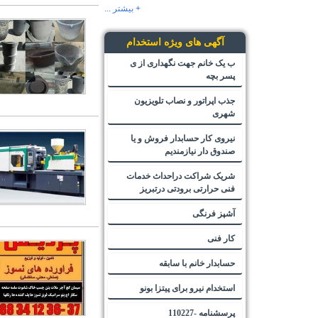
+ بیشتر ...
آگهی های ویژه استخدام
ب یک خانم جهت نگهداری از ی
پسر بچه
جذب اپراتور و نصاب تلویزیون
شهری
نیروی کار حسابدار فروش و یا
صندوق دار نیازمندیم
شریک شراکت دراحداث خدمات
فنی حرارتی برودتی درتبریز
آشپز فرنگی
کار فنی
حسابدار خانم با سابقه
استخدام نیرو برای پیتزا بونو
پرسشنامه -110227