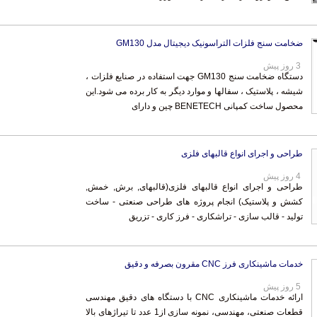
ضخامت سنج فلزات التراسونیک دیجیتال مدل GM130
3 روز پیش
دستگاه ضخامت سنج GM130 جهت استفاده در صنایع فلزات ،
شیشه ، پلاستیک ، سفالها و موارد دیگر به کار برده می شود.این
محصول ساخت کمپانی BENETECH چین و دارای
طراحی و اجرای انواع قالبهای فلزی
4 روز پیش
طراحی و اجرای انواع قالبهای فلزی(قالبهای, برش, خمش,
کشش و پلاستیک) انجام پروژه های طراحی صنعتی - ساخت
تولید - قالب سازی - تراشکاری - فرز کاری - تزریق
خدمات ماشینکاری فرز CNC مقرون بصرفه و دقیق
5 روز پیش
ارائه خدمات ماشینکاری CNC با دستگاه های دقیق مهندسی
قطعات صنعتی، مهندسی، نمونه سازی از1 عدد تا تیراژهای بالا