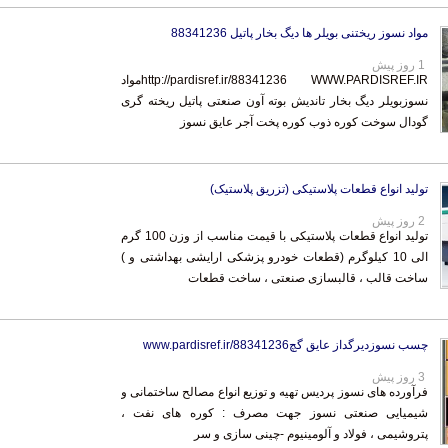
مواد نسوز ریختنی بویلر ها دیگ بخار پاتیل 88341236
1 روز پیش
http://pardisref.ir/88341236 WWW.PARDISREF.IRمواد
نسوزبویلر دیگ بخار تاندیش بوته آون صنعتی پاتیل ریخته گری
گودال سوخت کوره ذوب کوره پخت آجر عایق نسوز
تولید انواع قطعات پلاستیکی (تزریق پلاستیک)
2 روز پیش
تولید انواع قطعات پلاستیکی با قیمت مناسب از وزن 100 گرم
الی 10 کیلوگرم (قطعات خودرو پزشکی ارایشی بهداشتی و )
ساخت قالب ، قالبسازی صنعتی ، ساخت قطعات
چسب نسوزدیرگداز عایق گچwww.pardisref.ir/88341236
3 روز پیش
فرآورده های نسوز پردیس تهیه و توزیع انواع مصالح ساختمانی و
شیمیایی صنعتی نسوز جهت مصرف : کوره های نفت ،
پتروشیمی ، فولاد و آلومینیوم -چینی سازی و سر