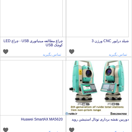
یلد درایور CNC ورژن 3
چراغ مطالعه مینیاتوری USB - چراغ LED
کوچک USB
تماس بگیرید
تماس بگیرید
وربین نقشه برداری توتال استیشن روید
Huawei SmartAX MA5620