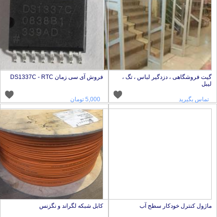
یت فروشگاهی ، دزدگیر لباس ، تگ ،
فروش آی سی زمان DS1337C - RTC
یبل
تماس بگیرید
5,000 تومان
اژول کنترل خودکار سطح آب
کابل شبکه لگراند و نگزنس