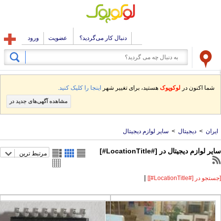
دنبال کار می‌گردید؟
عضویت
ورود
شما اکنون در
لوکوپوک
هستید، برای تغییر شهر
اینجا را کلیک کنید.
مشاهده آگهی‌های جدید در
ران
>
دیجیتال
>
سایر لوازم دیجیتال
 لوازم دیجیتال در [#LocationTitle#]
مرتبط ترین
|
 در [#LocationTitle#]]