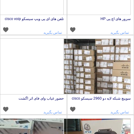
رور های اچ پی HP
تلفن های ای پی ویپ سیسکو cisco voip
تماس بگیرید
تماس بگیرید
وییچ شبکه لایه دو 2960 سیسکو cisco
حضور غیاب وای فای اثر اگشت
تماس بگیرید
تماس بگیرید