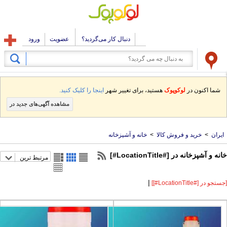
دنبال کار می‌گردید؟
عضویت
ورود
شما اکنون در
لوکوپوک
هستید، برای تغییر شهر
اینجا را کلیک کنید.
مشاهده آگهی‌های جدید در
یران
>
خرید و فروش کالا
>
خانه و آشپزخانه
 و آشپزخانه در [#LocationTitle#]
مرتبط ترین
|
و در [#LocationTitle#]]