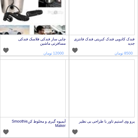
ندک کادویی فندک کبریتی فندک فانتزی
چایی ساز فندکی فلاسک فندکی
دید
مسافرتی ماشین
8500 تومان
12000 تومان
رو وی استیم تاور با طراحی بی نظیر
آبمیوه گیری و مخلوط کنSmoothie
Maker