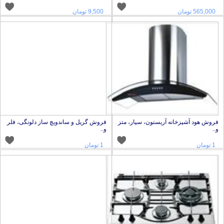
565,000 تومان
9,500 تومان
روش هود آشپزخانه آریستون، سپار، متز
فروش گریل و ساندویچ ساز دلونگی، فلر
..
و..
1 تومان
1 تومان