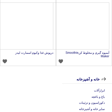
آبمیوه گیری و مخلوط کنSmoothie
درپوش غذا وکیوم اسمارت لیدز
Make
خانه و آشپزخانه
ابزارآلات
باغ و باغچه
دکوراسیون و تزئینات
سایر خانه و آشپزخانه