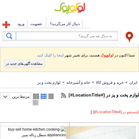
دنبال کار می‌گردید؟
عضویت
ورود
شما اکنون در
لوکوپوک
هستید، برای تغییر شهر
اینجا را کلیک کنید.
مشاهده آگهی‌های جدید در
یران
>
خرید و فروش کالا
>
خانه و آشپزخانه
>
لوازم پخت و پز
م پخت و پز در [#LocationTitle#]
مرتبط ترین
|
و در [#LocationTitle#]]