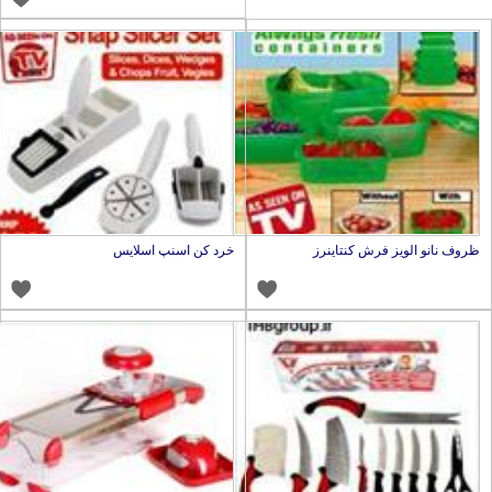
روف نانو الویز فرش کنتاینرز
خرد کن اسنپ اسلایس