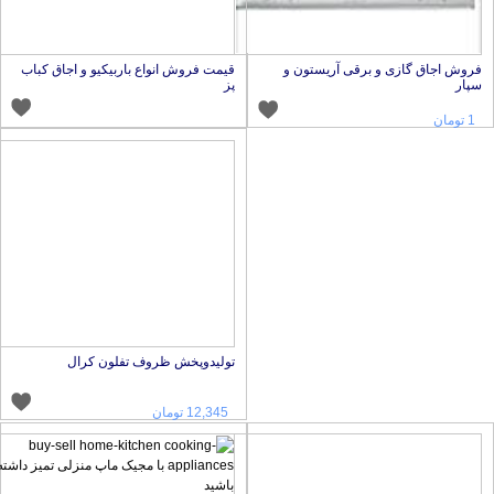
روش اجاق گازی و برقی آریستون و
قیمت فروش انواع باربیکیو و اجاق کباب
پار
پز
1 تومان
تولیدوپخش ظروف تفلون کرال
12,345 تومان