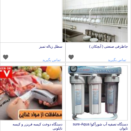
اظزفی صنعتی ( آبچکان )
سطل زباله تمیز
تماس بگیرید
تماس بگیرید
دستگاه تصفیه آب شورآکوا sure-Aqua
دستگاه دوخت کیسه فریزر و کیسه
ایوان
نایلونی